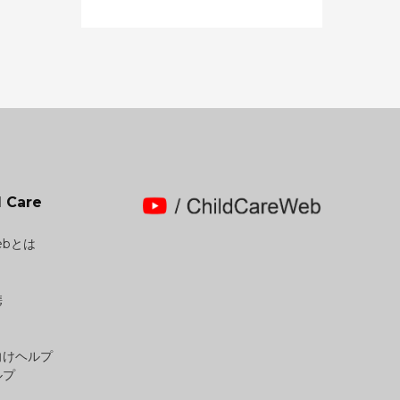
 Care
Webとは
携
向けヘルプ
ルプ