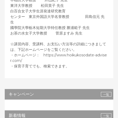
早稲田大学教授 外山紀子 先生
東洋大学教授 松田英子 先生
白百合女子大学生涯発達研究教育
センター 東京外国語大学名誉教授 田島信元 先
生
國學院大學栃木短期大学特任教授 勝浦範子 先生
お茶の水女子大学教授 菅原ますみ 先生
☆講習内容、受講料、お支払い方法等の詳細につきまして
は、下記ホームページをご覧ください。
・ホームページ：
https://www.hoikukosodate-advise
r.com/
・保育子育てでも、検索できます。
キャンペーン
一覧
新着情報
一覧