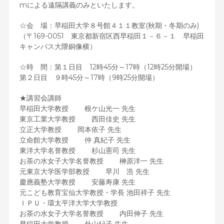
mによる遠隔講義のみといたします。
☆会 場：早稲田大学８号館４１１教室(秋期・冬期のみ)
（〒169-0051 東京都新宿区西早稲田１－６－１ 早稲田
キャンパス大隈銅像横）
☆時 間：第１日目 12時45分～17時（12時25分開場）
第２日目 ９時45分～17時（9時25分開場）
★講習会講師
早稲田大学教授 根ケ山光一 先生
東京工業大学教授 西田佳史 先生
立正大学教授 岡本依子 先生
立命館大学教授 仲 真紀子 先生
東洋大学名誉教授 杉山憲司 先生
お茶の水女子大学名誉教授 榊原洋一 先生
元東京大学医学部教授 早川 浩 先生
慶應義塾大学教授 安藤寿康 先生
元こども教育宝仙大学教授・学長 池田祥子 先生
ＩＰＵ・環太平洋大学大学教授
お茶の水女子大学名誉教授 内田伸子 先生