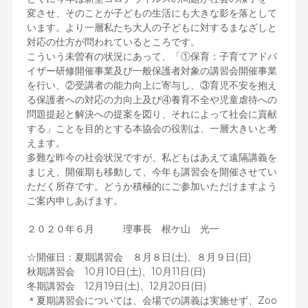
変させ、そのことが子どもの生活にも大きな影を落として
います。より一層私たち大人の子どもに対するまなざしと
対応の仕方が問われているところです。
こういう未曽有の状況にあって、「①保育：子育てアドバ
イザー研修開催事業及び一般保護者対象の講習会開催事業
を行い、②受講者の能力向上に寄与し、③育児不安を抱え
る保護者への対応の力向上及び④養育不全や児童虐待への
問題提起と解決への提案を図り、それによって社会に貢献
する」ことを目的とする本協会の役割は、一層大きいと考
えます。
多難な昨今の社会状況ですが、私どもはあえて遠隔講義を
まじえ、開催期も移動して、今年も講習会を開催させてい
ただく所存です。どうか積極的にご参加いただけますよう
ご案内申しあげます。
２０２０年６月 理事長 根ケ山 光一
☆開催日：夏期講習会 ８月８日(土)、８月９日(日)
秋期講習会 10月10日(土)、10月11日(日)
冬期講習会 12月19日(土)、12月20日(日)
＊夏期講習会については、会場での講義は実施せず、Zoo