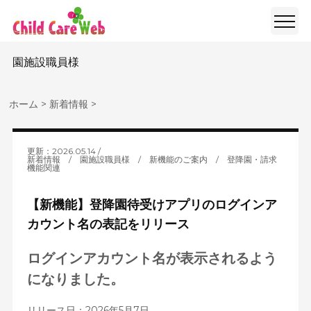
園施設職員様
ホーム
>
新着情報
>
更新：2026.05.14
新着情報
/
園施設職員様
/
新機能のご案内
/
登降園・請求
機能関連
【新機能】登降園待受けアプリのログインア
カウント名の表記をリリース
ログインアカウント名が表示されるよう
になりました。
リリース日：2026年5月7日