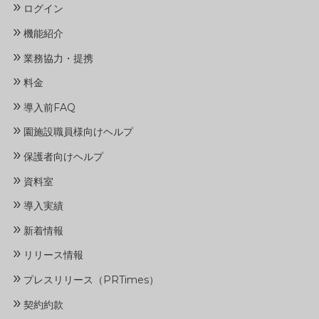
»
ログイン
»
機能紹介
»
業務協力・提携
»
料金
»
導入前FAQ
»
園施設職員様向けヘルプ
»
保護者向けヘルプ
»
資料室
»
導入実績
»
新着情報
»
リリース情報
»
プレスリリース（PRTimes）
»
契約約款