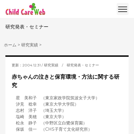
研究発表・セミナー
ホーム
>
研究実績
>
更新：2004.12.31
研究実績
/
研究発表・セミナー
赤ちゃんの泣きと保育環境・方法に関する研
究
星 美和子 （東京家政学院筑波女子大学）
汐見 稔幸 （東京大学大学院）
志村 洋子 （埼玉大学）
塩崎 美穂 （東京大学）
松永 静子 （中野区立白鷺保育園）
保坂 佳一 （CHS子育て文化研究所）