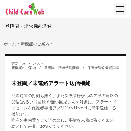
登降園・請求機能関連
ホーム
>
新機能のご案内
>
更新：2023.07.27
新機能のご案内
/
登降園・請求機能関連
/
保護者連絡機能関連
未登園／未連絡アラート送信機能
登園時間の打刻も無く、また保護者様からの欠席の連絡の
受信(あるいは登録)が無い園児さんを対象に、アラートメ
ッセージを保護者専用アプリCoNNNectに簡単送信する
機能です。
昨今の車内置き去り等の悲しい事故を未然に防ぐための一
助として是非、お役立てください。