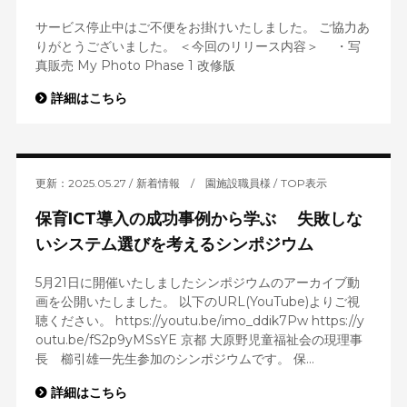
サービス停止中はご不便をお掛けいたしました。 ご協力あ
りがとうございました。 ＜今回のリリース内容＞ ・写
真販売 My Photo Phase 1 改修版
詳細はこちら
更新：2025.05.27
新着情報
/
園施設職員様
TOP表示
保育ICT導入の成功事例から学ぶ 失敗しな
いシステム選びを考えるシンポジウム
5月21日に開催いたしましたシンポジウムのアーカイブ動
画を公開いたしました。 以下のURL(YouTube)よりご視
聴ください。 https://youtu.be/imo_ddik7Pw https://y
outu.be/fS2p9yMSsYE 京都 大原野児童福祉会の現理事
長 櫛引雄一先生参加のシンポジウムです。 保...
詳細はこちら