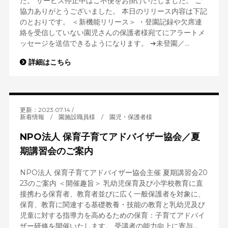
た。 サービス停止中はご不便をお掛けいたしました。 ご
協力ありがとうございました。 本日のリリース内容は下記
のとおりです。 ＜新機能リリース＞ ・登園記録や欠席連
絡を受信していない園児さんの保護者様宛てにアラートメ
ッセージを送信できるようになります。 ➔未登園／...
詳細はこちら
更新：2023.07.14
新着情報
/
園施設職員様
/
園児・保護者様
NPO法人 保育子育てアドバイザー協会／夏
期講習会のご案内
NPO法人 保育子育てアドバイザー協会主催 夏期講習会20
23のご案内 ＜開催趣旨＞ 乳幼児保育及び小学校教育に直
接携わる保育者、教育者並びに広く一般保護者を対象に、
保育、教育に関連する基礎教養・技能の教育と乳幼児及び
児童に対する指導力を高めるための保育：子育てアドバイ
ザー研修を開催いたします。 受講者の能力向上に寄与...