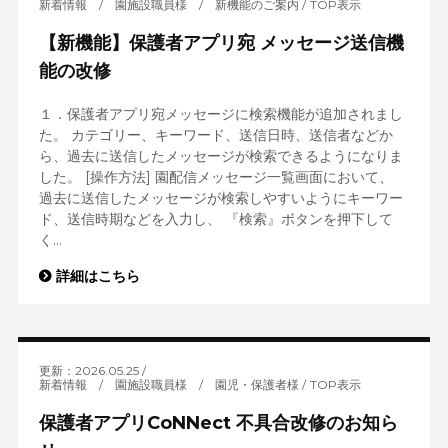
新着情報
/
園施設職員様
/
新機能のご案内
TOP表示
【新機能】保護者アプリ宛 メッセージ送信機
能の改修
１．保護者アプリ宛メッセージに検索機能が追加されまし
た。 カテゴリー、キーワード、送信日時、送信者などか
ら、過去に送信したメッセージが検索できるようになりま
した。 [操作方法] 園配信メッセージ一覧画面において、
過去に送信したメッセージが検索しやすいようにキーワー
ド、送信時期などを入力し、 『検索』ボタンを押下して
く...
詳細はこちら
更新：2026.05.25
新着情報
/
園施設職員様
/
園児・保護者様
TOP表示
保護者アプリCoNNect 不具合改修のお知ら