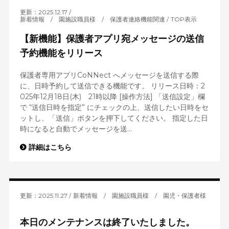
更新：2025.12.17
新着情報
/
園施設職員様
/
保護者連絡機能関連
TOP表示
【新機能】保護者アプリ宛メッセージの送信
予約機能をリリース
保護者専用アプリCoNNect へメッセージを送信する際
に、日時予約して送信できる機能です。 リリース日時：2
025年12月18日(木) 21時以降 [操作方法] 「送信設定」欄
で “送信日時を指定” にチェックの上、送信したい日時をセ
ットし、「送信」ボタンを押下してください。 指定した日
時になると自動でメッセージを送...
詳細はこちら
更新：2025.11.27
新着情報
/
園施設職員様
/
園児・保護者様
本日のメンテナンスは終了いたしました。