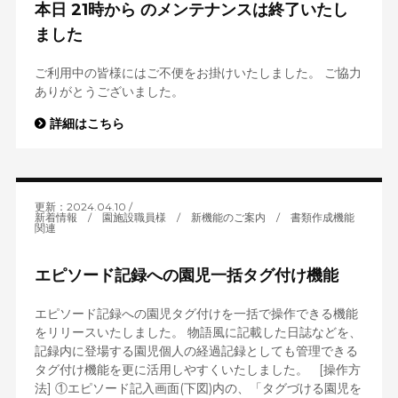
本日 21時から のメンテナンスは終了いたし
ました
ご利用中の皆様にはご不便をお掛けいたしました。 ご協力
ありがとうございました。
詳細はこちら
更新：2024.04.10
新着情報
/
園施設職員様
/
新機能のご案内
/
書類作成機能
関連
エピソード記録への園児一括タグ付け機能
エピソード記録への園児タグ付けを一括で操作できる機能
をリリースいたしました。 物語風に記載した日誌などを、
記録内に登場する園児個人の経過記録としても管理できる
タグ付け機能を更に活用しやすくいたしました。 [操作方
法] ①エピソード記入画面(下図)内の、「タグづける園児を