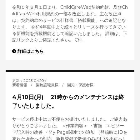
令和５年６月１日より、ChildCareWeb契約約款、及びCh
ildCareWeb利用規約の一部を改正します。 主な改正点
は、契約約款のサービス仕様書「搭載機能」への追記とな
ります。 令和4年度中より続々とリリースを行ってきてい
る新機能を搭載機能として追記いたしました。 詳細は、下
記リンクよりご確認ください。 Chi...
詳細はこちら
更新：2023.04.10
新着情報
/
園施設職員様
/
園児・保護者様
4月10日(月) 21時からのメンテナンスは終
了いたしました。
サービス停止中はご不便をお掛けいたしました。 ご協力あ
りがとうございました。 ＜作業内容＞ ・書類 エピソー
ド記入時の改善 ・My Page関連での追加 （登録時にIDを
忘れた場合への対応、新規登録で数値のみのIDを不可へ）