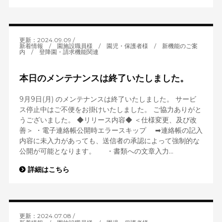
更新：2024.09.09
新着情報
/
園施設職員様
/
園児・保護者様
/
新機能のご案
内
/
登降園・請求機能関連
本日のメンテナンスは終了いたしました。
9月9日(月) のメンテナンスは終了いたしました。 サービ
ス停止中はご不便をお掛けいたしました。 ご協力ありがと
うございました。 ◆リリース内容◆ ＜仕様変更、及び改
善＞ ・電子連絡帳公開時エラースキップ ➡連絡帳の記入
内容に未入力があっても、送信者の承認によって強制的な
公開が可能となります。 ・書類への文章入力...
詳細はこちら
更新：2024.07.08