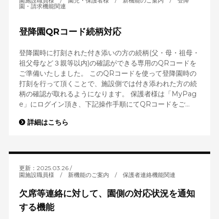
園施設職員様
/
園児・保護者様
/
新機能のご案内
/
登降
園・請求機能関連
登降園QRコード続柄対応
登降園時に打刻された付き添いの方の続柄(父・母・祖母・
祖父母など３親等以内)の確認ができる専用のQRコードを
ご準備いたしました。 このQRコードを使って登降園時の
打刻を行って頂くことで、施設側では付き添われた方の続
柄の確認が取れるようになります。 保護者様は「MyPag
e」にログイン頂き、下記操作手順にてQRコードをご...
詳細はこちら
更新：2025.03.26
園施設職員様
/
新機能のご案内
/
保護者連絡機能関連
欠席等連絡に対して、園側の対応状況を通知
する機能