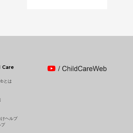
 Care
Webとは
携
向けヘルプ
ルプ