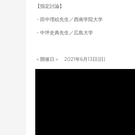
【指定討論】
・田中理絵先生／西南学院大学
・中坪史典先生／広島大学
＜開催日＞ 2021年6月13日(日)