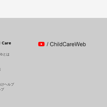
 Care
Webとは
携
向けヘルプ
ルプ