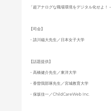
「超アナログな職場環境をデジタル化せよ！－
【司会】
・請川磁大先生／日本女子大学
【話題提供】
・高橋健介先生／東洋大学
・香曽我部琢先生／宮城教育大学
・保坂佳一／ChildCareWeb Inc.